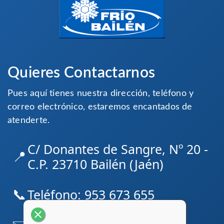
Quieres Contactarnos
Pues aquí tienes nuestra dirección, teléfono y
correo electrónico, estaremos encantados de
atenderte.
C/ Donantes de Sangre, Nº 20 -
📍
C.P. 23710 Bailén (Jaén)
📞
Teléfono:
953 673 655
close