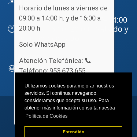
✉️
friobailen@friobailen.es
Horario de lunes a viernes de
09:00 a 14:00 h. y de 16:00 a
Horario:
Mañanas 09:00–14:00
🕐
· Tardes 16:00–20:00 · Sábado y
20:00 h.
Domingo cerrado
Solo WhatsApp
Redes:
Atención Telefónica:
Facebook
🌐
Teléfono: 953 673 655
Instagram
Hola, ¿En que podemos
Utilizamos cookies para mejorar nuestros
servicios. Si continua navegando,
ayudarle?
consideramos que acepta su uso. Para
© 2025 Frío Bailén. Todos los derechos
obtener más información consulta nuestra
send
reservados.
Politica de Cookies
Inicio
Servicios
Repuestos
Calidad
Entendido
Trabajos
Blog
Contacto
Privacidad